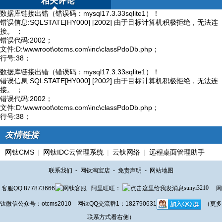
相关评论
数据库链接出错（错误码：mysql17.3.33sqlite1）！
错误信息:SQLSTATE[HY000] [2002] 由于目标计算机积极拒绝，无法连
接。 ；
错误代码:2002；
文件:D:\wwwroot\otcms.com\inc\classPdoDb.php；
行号:38；
数据库链接出错（错误码：mysql17.3.33sqlite1）！
错误信息:SQLSTATE[HY000] [2002] 由于目标计算机积极拒绝，无法连
接。 ；
错误代码:2002；
文件:D:\wwwroot\otcms.com\inc\classPdoDb.php；
行号:38；
友情链接
网钛CMS
|
网钛IDC云管理系统
|
云钛网络
|
远程桌面管理助手
联系我们
-
网钛淘宝店
-
免责声明
-
网站地图
客服QQ:877873666
阿里旺旺：
sunyi3210
网
钛微信公众号：otcms2010 网钛QQ交流群1：182790631
（更多
联系方式看右侧）