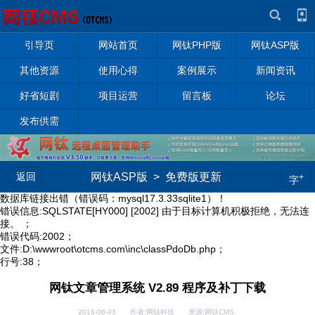
引导页
网站首页
网钛PHP版
网钛ASP版
其他资源
使用心得
案例展示
新闻资讯
好省短剧
项目运营
留言板
论坛
发布供需
返回
网钛ASP版
>
免费版更新
+
字
数据库链接出错（错误码：mysql17.3.33sqlite1）！
错误信息:SQLSTATE[HY000] [2002] 由于目标计算机积极拒绝，无法连
接。 ；
错误代码:2002；
文件:D:\wwwroot\otcms.com\inc\classPdoDb.php；
行号:38；
网钛文章管理系统 V2.89 程序及补丁下载
2016-06-03 作者:网钛科技 来源:网钛CMS