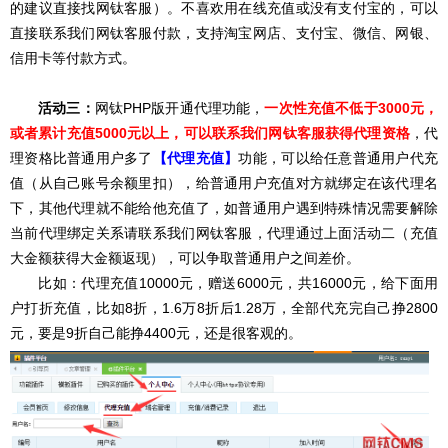
的建议直接找网钛客服）。不喜欢用在线充值或没有支付宝的，可以
直接联系我们网钛客服付款，支持淘宝网店、支付宝、微信、网银、
信用卡等付款方式。
活动三：
网钛PHP版开通代理功能，
一次性充值不低于3000元，
或者累计充值5000元以上
，可以联系我们网钛客服获得代理资格
，代
理资格比普通用户多了
【代理充值
】
功能，可以给任意普通用户代充
值（从自己账号余额里扣）
，给普通用户充值对方就绑定在该代理名
下，其他代理就不能给他充值了，如普通用户
遇
到
特
殊
情
况需要解
除
当前代理绑定
关
系请联系我们网钛客服
，代理通过上面活动二（充值
大金额获得大金额返现），可以争取普通用户之间差价。
比如：代理充值10000元，赠送6000元，共16000元，给下面用
户打折充值，比如8折，1.6万8折后1.28万，全部代充完自己挣2800
元，要是9折自己能挣4400元，还是很客观的。