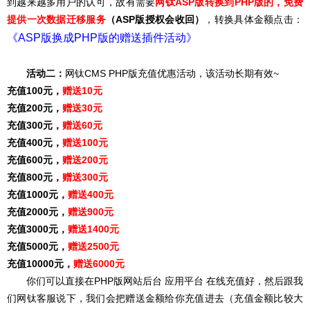
到越来越多用户的认可，故有需要
网钛ASP版转换到PHP版的，
免费
提供一次数据迁移服务
（ASP版授权会收回）
，转换具体金额点击：
《
ASP版换成PHP版的赠送插件活动
》
活动二：
网钛CMS PHP版充值优惠活动，该活动长期有效~
充值100元，
赠送10元
充
值
200元，
赠送
30元
充
值
300元，
赠送
60元
充
值
400元，
赠送
100元
充
值
600元，
赠送
200元
充
值
800元，
赠送
300元
充
值
1000元，
赠送
400元
充
值
2000元，
赠送
900元
充
值
3000元，
赠送
1400元
充
值
5000元，
赠送
2500元
充
值
10000元，
赠送
6000元
你们可以直接在PHP版网站后台 应用平台 在线充值好，然后跟我
们网钛客服说下，我们会把赠送金额给你充值进去（充值金额比较大