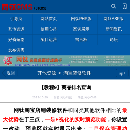
引导页
网站首页
网钛PHP版
网钛ASP版
其他资源
使用心得
案例展示
新闻资讯
好省短剧
项目运营
留言板
论坛
发布供需
返回
其他资源
>
淘宝装修软件
+
字
【教程9】商品排名查询
2013-10-20 作者:网钛科技 来源:网钛CMS
网钛淘宝店铺装修软件
和同类其他软件相比的
最
大优势
在于三点
，
一是
F视化的实时预览功能
，你设置
一改动，预览区就实时显示出来
；
二是
保存管理功