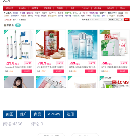
如图
推广
商品
APIKey
注册
阅读:
4366
评论:
0