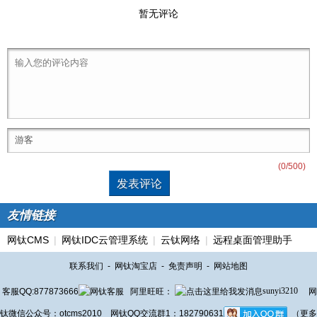
暂无评论
(
0
/500)
友情链接
网钛CMS
|
网钛IDC云管理系统
|
云钛网络
|
远程桌面管理助手
联系我们
-
网钛淘宝店
-
免责声明
-
网站地图
客服QQ:877873666
阿里旺旺：
sunyi3210
网
钛微信公众号：otcms2010 网钛QQ交流群1：182790631
（更多