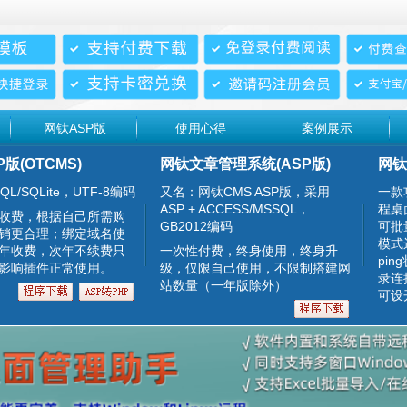
网钛ASP版
使用心得
案例展示
P版(OTCMS)
网钛文章管理系统(ASP版)
网钛
QL/SQLite，UTF-8编码
又名：网钛CMS ASP版，采用
一款
ASP + ACCESS/MSSQL，
程桌
收费，根据自己所需购
GB2012编码
可批
销更合理；绑定域名使
模式
年收费，次年不续费只
一次性付费，终身使用，终身升
pin
影响插件正常使用。
级，仅限自己使用，不限制搭建网
录连
站数量（一年版除外）
可设