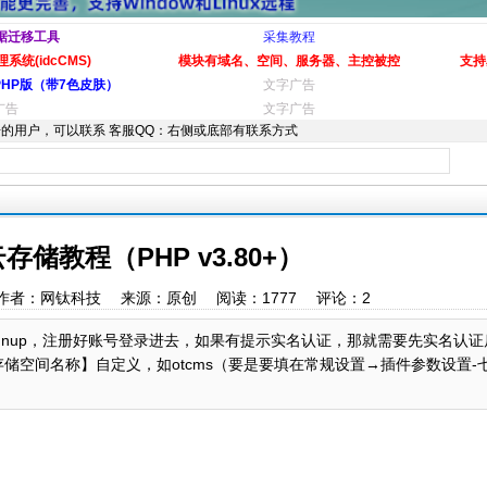
据迁移工具
采集教程
系统(idcCMS)
模块有域名、空间、服务器、主控被控
支持
PHP版（带7色皮肤）
文字广告
广告
文字广告
的用户，可以联系 客服QQ：右侧或底部有联系方式
储教程（PHP v3.80+）
7:01 作者：网钛科技 来源：原创 阅读：
1777
评论：
2
niu.com/signup，注册好账号登录进去，如果有提示实名认证，那就需要先实名
储空间名称】自定义，如otcms（要是要填在常规设置→插件参数设置-七