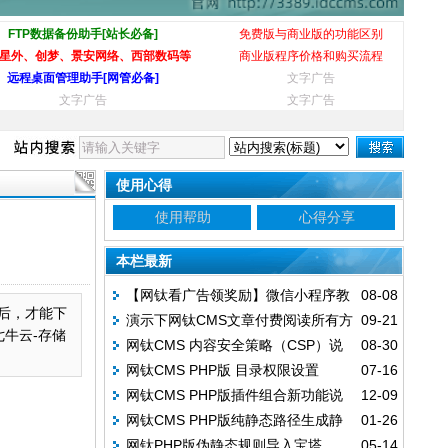
FTP数据备份助手[站长必备]
免费版与商业版的功能区别
星外、创梦、景安网络、西部数码等
商业版程序价格和购买流程
远程桌面管理助手[网管必备]
文字广告
文字广告
文字广告
使用心得
使用帮助
心得分享
本栏最新
【网钛看广告领奖励】微信小程序教
08-08
认证后，才能下
演示下网钛CMS文章付费阅读所有方
09-21
程
牛云-存储
网钛CMS 内容安全策略（CSP）说
08-30
式
网钛CMS PHP版 目录权限设置
07-16
明
网钛CMS PHP版插件组合新功能说
12-09
网钛CMS PHP版纯静态路径生成静
01-26
明
网钛PHP版伪静态规则导入宝塔
05-14