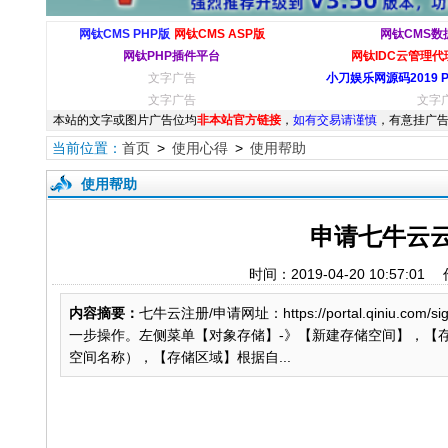
网钛CMS PHP版
网钛CMS ASP版
网钛CMS数
网钛PHP插件平台
网钛IDC云管理代理
文字广告
小刀娱乐网源码2019 
文字广告
文字
本站的文字或图片广告位均
非本站官方链接
，
如有交易请谨慎
，有意挂广告
当前位置：
首页
>
使用心得
>
使用帮助
使用帮助
申请七牛云云存
时间：2019-04-20 10:5
内容摘要：
七牛云注册/申请网址：https://portal.qi
一步操作。左侧菜单【对象存储】-》【新建存储空间】，【存
空间名称），【存储区域】根据自...