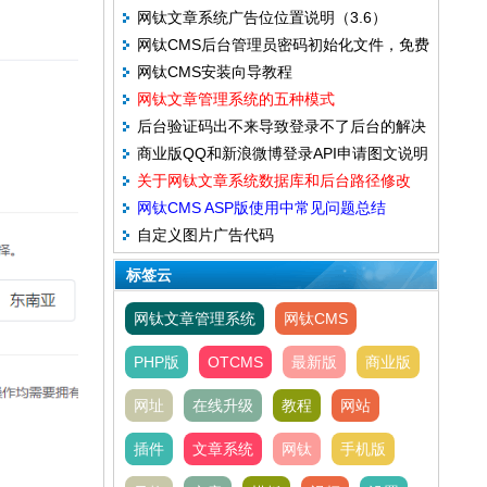
网钛文章系统广告位位置说明（3.6）
网钛CMS后台管理员密码初始化文件，免费
网钛CMS安装向导教程
版和商业版都通用
网钛文章管理系统的五种模式
后台验证码出不来导致登录不了后台的解决
商业版QQ和新浪微博登录API申请图文说明
方法（5.17）
关于网钛文章系统数据库和后台路径修改
网钛CMS ASP版使用中常见问题总结
自定义图片广告代码
(14.06.22)
标签云
网钛文章管理系统
网钛CMS
PHP版
OTCMS
最新版
商业版
网址
在线升级
教程
网站
插件
文章系统
网钛
手机版