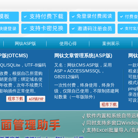
网钛ASP版
使用心得
案例展示
P版(OTCMS)
网钛文章管理系统(ASP版)
网钛
QL/SQLite，UTF-8编码
又名：网钛CMS ASP版，采用
一款
ASP + ACCESS/MSSQL，
程桌
收费，根据自己所需购
GB2012编码
可批
销更合理；绑定域名使
模式
年收费，次年不续费只
一次性付费，终身使用，终身升
pin
影响插件正常使用。
级，仅限自己使用，不限制搭建网
录连
站数量（一年版除外）
可设