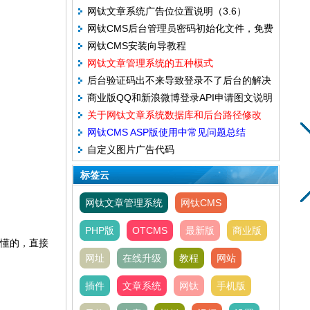
网钛文章系统广告位位置说明（3.6）
网钛CMS后台管理员密码初始化文件，免费
网钛CMS安装向导教程
版和商业版都通用
网钛文章管理系统的五种模式
后台验证码出不来导致登录不了后台的解决
商业版QQ和新浪微博登录API申请图文说明
方法（5.17）
关于网钛文章系统数据库和后台路径修改
网钛CMS ASP版使用中常见问题总结
自定义图片广告代码
(14.06.22)
标签云
网钛文章管理系统
网钛CMS
PHP版
OTCMS
最新版
商业版
不懂的，直接
网址
在线升级
教程
网站
插件
文章系统
网钛
手机版