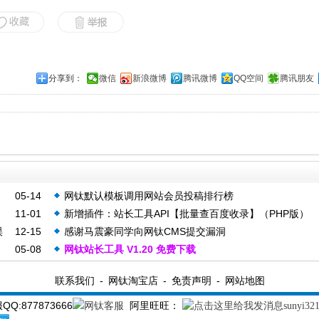
分享到：
微信
新浪微博
腾讯微博
QQ空间
腾讯朋友
05-14
网钛默认模板调用网站会员投稿排行榜
11-01
新增插件：站长工具API【批量查百度收录】（PHP版）
误
12-15
感谢马震豪同学向网钛CMS提交漏洞
05-08
网钛站长工具 V1.20 免费下载
联系我们
-
网钛淘宝店
-
免责声明
-
网站地图
877873666
阿里旺旺：
sunyi32