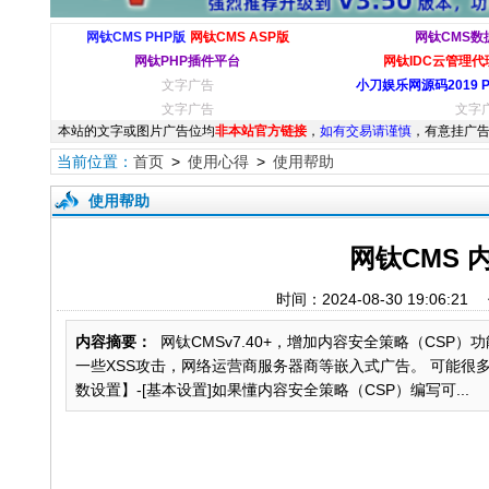
网钛CMS PHP版
网钛CMS ASP版
网钛CMS数
网钛PHP插件平台
网钛IDC云管理代理
文字广告
小刀娱乐网源码2019 
文字广告
文字
本站的文字或图片广告位均
非本站官方链接
，
如有交易请谨慎
，有意挂广告
当前位置：
首页
>
使用心得
>
使用帮助
使用帮助
网钛CMS 
时间：2024-08-30 19:
内容摘要：
网钛CMSv7.40+，增加内容安全策略（CS
一些XSS攻击，网络运营商服务器商等嵌入式广告。 可能很
数设置】-[基本设置]如果懂内容安全策略（CSP）编写可...