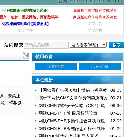
FTP数据备份助手[站长必备]
免费版与商业版的功能区别
星外、创梦、景安网络、西部数码等
商业版程序价格和购买流程
远程桌面管理助手[网管必备]
文字广告
文字广告
文字广告
使用心得
使用帮助
心得分享
本栏最新
【网钛看广告领奖励】微信小程序教
08-08
资源，来禁止
演示下网钛CMS文章付费阅读所有方
09-21
程
功能→模板参
网钛CMS 内容安全策略（CSP）说
08-30
式
网钛CMS PHP版 目录权限设置
07-16
明
网钛CMS PHP版插件组合新功能说
12-09
网钛CMS PHP版纯静态路径生成静
01-26
明
网钛PHP版伪静态规则导入宝塔
05-14