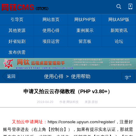
引导页
网站首页
网钛PHP版
网钛ASP版
其他资源
使用心得
案例展示
新闻资讯
好省短剧
项目运营
留言板
论坛
发布供需
返回
使用心得
>
使用帮助
+
字
申请又拍云云存储教程（PHP v3.80+）
2019-04-20 作者:网钛科技 来源:原创
又拍云申请网址：
https://console.upyun.com/register/
，注册好
账号登录进去（右上角【控制台】），如果有提示实名认证，那就需