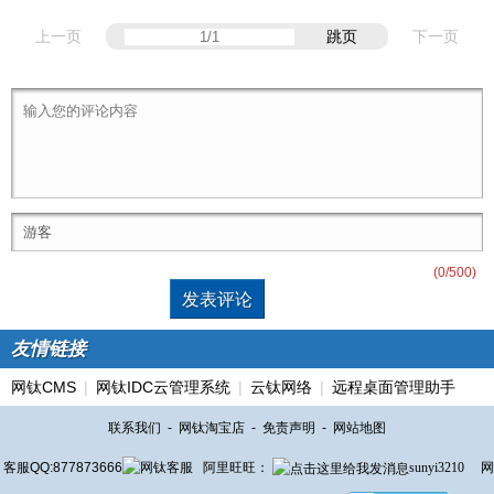
上一页
跳页
下一页
(
0
/500)
友情链接
网钛CMS
|
网钛IDC云管理系统
|
云钛网络
|
远程桌面管理助手
联系我们
-
网钛淘宝店
-
免责声明
-
网站地图
客服QQ:877873666
阿里旺旺：
sunyi3210
网