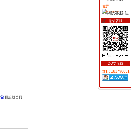
佐罗：
2487365593
微信客服
QQ交流群
群1：182790631
百度新首页