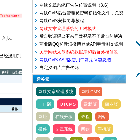
网钛文章系统广告位位置说明（3.6）
网钛CMS后台管理员密码初始化文件，免费
网钛CMS安装向导教程
版和商业版都通用
网钛文章管理系统的五种模式
后台验证码出不来导致登录不了后台的解决
过这步。
商业版QQ和新浪微博登录API申请图文说明
方法（5.17）
关于网钛文章系统数据库和后台路径修改
已经没用到
网钛CMS ASP版使用中常见问题总结
自定义图片广告代码
(14.06.22)
标签云
网钛文章管理系统
网钛CMS
PHP版
OTCMS
最新版
商业版
网址
在线升级
教程
网站
插件
文章系统
网钛
手机版