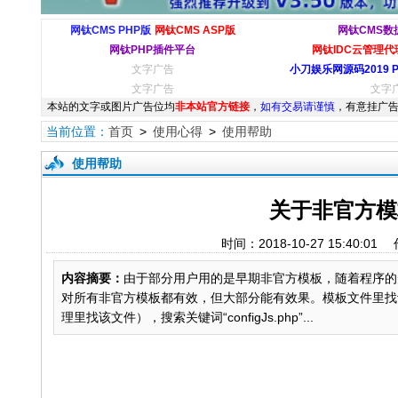
网钛CMS PHP版
网钛CMS ASP版
网钛CMS数
网钛PHP插件平台
网钛IDC云管理代理
文字广告
小刀娱乐网源码2019 
文字广告
文字
本站的文字或图片广告位均
非本站官方链接
，
如有交易请谨慎
，有意挂广告
当前位置：
首页
>
使用心得
>
使用帮助
使用帮助
关于非官方模
时间：2018-10-27 15:4
内容摘要：
由于部分用户用的是早期非官方模板，随着程序的
对所有非官方模板都有效，但大部分能有效果。模板文件里找top.
理里找该文件），搜索关键词“configJs.php”...