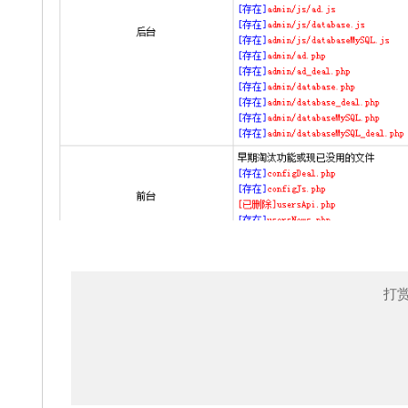
无用旧 文件删除
打