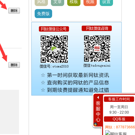
风格
文章
模板
视频
设置
免费版
客服工作时间
周一至周日
9:30 - 22:00
QQ客服
网钛：877873666