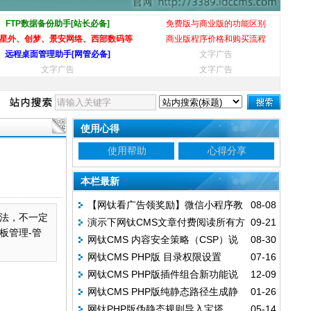
FTP数据备份助手[站长必备]
免费版与商业版的功能区别
星外、创梦、景安网络、西部数码等
商业版程序价格和购买流程
远程桌面管理助手[网管必备]
文字广告
文字广告
文字广告
使用心得
使用帮助
心得分享
本栏最新
【网钛看广告领奖励】微信小程序教
08-08
法，不一定
演示下网钛CMS文章付费阅读所有方
09-21
程
板管理-管
网钛CMS 内容安全策略（CSP）说
08-30
式
网钛CMS PHP版 目录权限设置
07-16
明
网钛CMS PHP版插件组合新功能说
12-09
网钛CMS PHP版纯静态路径生成静
01-26
明
网钛PHP版伪静态规则导入宝塔
05-14