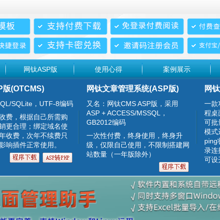
网钛ASP版
使用心得
案例展示
P版(OTCMS)
网钛文章管理系统(ASP版)
网钛
QL/SQLite，UTF-8编码
又名：网钛CMS ASP版，采用
一款
ASP + ACCESS/MSSQL，
程桌
收费，根据自己所需购
GB2012编码
可批
销更合理；绑定域名使
模式
年收费，次年不续费只
一次性付费，终身使用，终身升
pin
影响插件正常使用。
级，仅限自己使用，不限制搭建网
录连
站数量（一年版除外）
可设