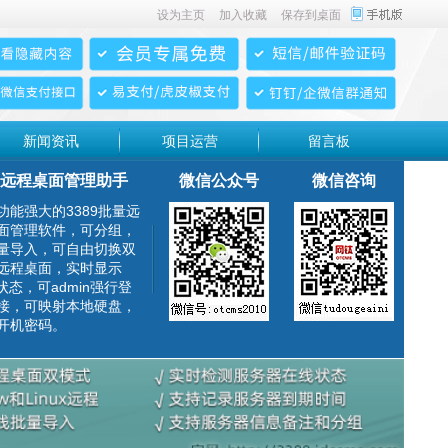
设为主页
加入收藏
保存到桌面
新闻资讯
项目运营
留言板
远程桌面管理助手
微信公众号
微信咨询
功能强大的3389批量远
面管理软件，可分组，
量导入，可自由切换双
远程桌面，实时显示
g状态，可admin强行登
接，可映射本地硬盘，
开机密码。