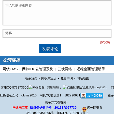
(
0
/500)
友情链接
网钛CMS
|
网钛IDC云管理系统
|
云钛网络
|
远程桌面管理助手
联系我们
-
网钛淘宝店
-
免责声明
-
网站地图
客服QQ:877873666
阿里旺旺：
sunyi3210
网
钛微信公众号：otcms2010 网钛QQ交流群1：182790631
（更多
联系方式看右侧）
网钛淘宝店
版权保护登记号：2013SR057730
闽公网安备
35010402351296号
闽ICP备17002817号-2