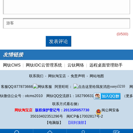
(
0
/500)
友情链接
网钛CMS
|
网钛IDC云管理系统
|
云钛网络
|
远程桌面管理助手
联系我们
-
网钛淘宝店
-
免责声明
-
网站地图
客服QQ:877873666
阿里旺旺：
sunyi3210
网
钛微信公众号：otcms2010 网钛QQ交流群1：182790631
（更多
联系方式看右侧）
网钛淘宝店
版权保护登记号：2013SR057730
闽公网安备
35010402351296号
闽ICP备17002817号-2
【电脑版】
【回到顶部】